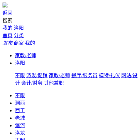
返回
搜索
我的
洛阳
首页
分类
发布
商家
我的
家教/老师
洛阳
不限
派发/促销
家教/老师
餐厅/服务员
模特/礼仪
网站/设
计
会计/财务
其他兼职
不限
涧西
西工
老城
瀍河
洛龙