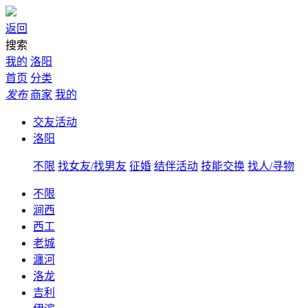
返回
搜索
我的
洛阳
首页
分类
发布
商家
我的
交友活动
洛阳
不限
找女友/找男友
征婚
结伴活动
技能交换
找人/寻物
不限
涧西
西工
老城
瀍河
洛龙
吉利