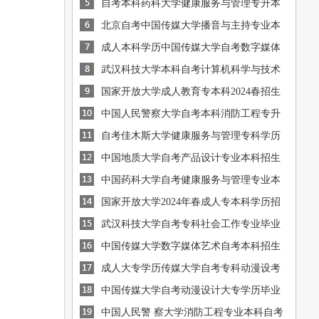
免 试入学
自考本科药科大学健康服务与管理专升本
[图]
学历免试入学
北京自考中国传媒大学播音与主持专业本
[图]
科学历认可度高
成人本科学历中国传媒大学自考数字媒体
[图]
艺术报考简介
武汉科技大学本科自考计算机科学与技术
[图]
专升本招生简介
国家开放大学成人教育专本科2024春招生
[图]
简章
[图]
中国人民警察大学自考本科消防工程专升
学历招生简介
自考佳木斯大学健康服务与管理专科学历
[图]
毕业快通过率高
中国地质大学自考产品设计专业本科招生
[图]
简章
[图]
中国药科大学自考健康服务与管理专业本
科招生报考简介
国家开放大学2024年春成人专本科学历招
[图]
生计划
武汉科技大学自考专科社会工作专业毕业
[图]
快含金量高
中国传媒大学数字媒体艺术自考本科招生
[图]
报名条件
成人大专学历传媒大学自考专科动漫设考
[图]
试通过率高
中国传媒大学自考动漫设计大专学历毕业
[图]
时间短
中国人民警 察大学消防工程专业本科自考
[图]