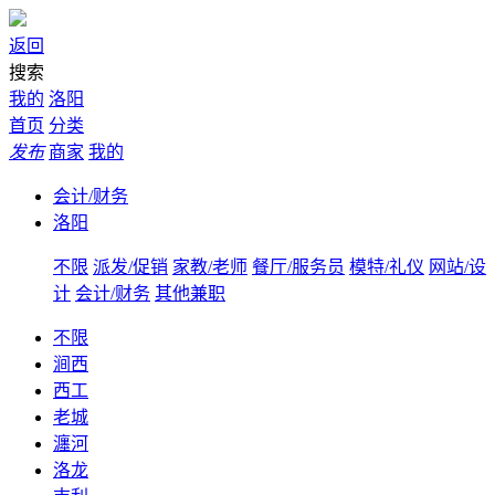
返回
搜索
我的
洛阳
首页
分类
发布
商家
我的
会计/财务
洛阳
不限
派发/促销
家教/老师
餐厅/服务员
模特/礼仪
网站/设
计
会计/财务
其他兼职
不限
涧西
西工
老城
瀍河
洛龙