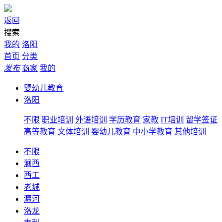
返回
搜索
我的
洛阳
首页
分类
发布
商家
我的
婴幼儿教育
洛阳
不限
职业培训
外语培训
学历教育
家教
IT培训
留学签证
高等教育
文体培训
婴幼儿教育
中小学教育
其他培训
不限
涧西
西工
老城
瀍河
洛龙