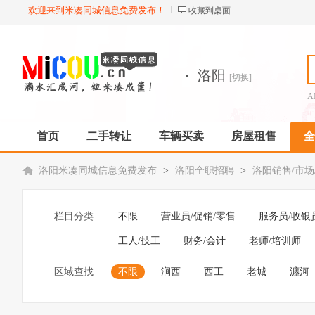
欢迎来到米凑同城信息免费发布！
收藏到桌面
·
洛阳
[切换]
A
首页
二手转让
车辆买卖
房屋租售
全
洛阳米凑同城信息免费发布
>
洛阳全职招聘
>
洛阳销售/市场
栏目分类
不限
营业员/促销/零售
服务员/收银
工人/技工
财务/会计
老师/培训师
区域查找
不限
涧西
西工
老城
瀍河