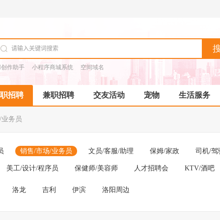
I创作助手
小程序商城系统
空间域名
职招聘
兼职招聘
交友活动
宠物
生活服务
/业务员
员
销售/市场/业务员
文员/客服/助理
保姆/家政
司机/驾
美工/设计/程序员
保健师/美容师
人才招聘会
KTV/酒吧
洛龙
吉利
伊滨
洛阳周边