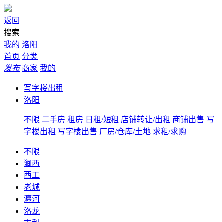
返回
搜索
我的
洛阳
首页
分类
发布
商家
我的
写字楼出租
洛阳
不限
二手房
租房
日租/短租
店铺转让/出租
商铺出售
写
字楼出租
写字楼出售
厂房/仓库/土地
求租/求购
不限
涧西
西工
老城
瀍河
洛龙