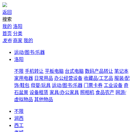
返回
搜索
我的
洛阳
首页
分类
发布
商家
我的
运动/图书/乐器
洛阳
不限
手机转让
平板电脑
台式电脑
数码产品转让
笔记本
家用电器
日常用品
办公经营设备
收藏品/工艺品
服装/配
饰/鞋包
母婴/玩具
运动/图书/乐器
门票卡券
工业设备
奇
石盆景
设备租赁
家具/办公家具
照相机
食品农产
网游/
虚拟物品
其他物品
不限
涧西
西工