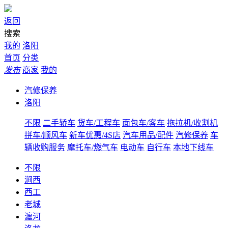
返回
搜索
我的
洛阳
首页
分类
发布
商家
我的
汽修保养
洛阳
不限
二手轿车
货车/工程车
面包车/客车
拖拉机/收割机
拼车/顺风车
新车优惠/4S店
汽车用品/配件
汽修保养
车
辆收购服务
摩托车/燃气车
电动车
自行车
本地下线车
不限
涧西
西工
老城
瀍河