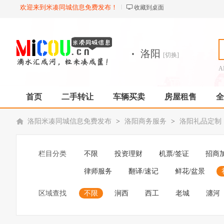
欢迎来到米凑同城信息免费发布！
收藏到桌面
·
洛阳
[切换]
A
首页
二手转让
车辆买卖
房屋租售
全
洛阳米凑同城信息免费发布
>
洛阳商务服务
>
洛阳礼品定制
栏目分类
不限
投资理财
机票/签证
招商
律师服务
翻译/速记
鲜花/盆景
区域查找
不限
涧西
西工
老城
瀍河