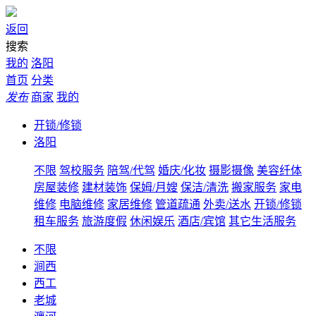
返回
搜索
我的
洛阳
首页
分类
发布
商家
我的
开锁/修锁
洛阳
不限
驾校服务
陪驾/代驾
婚庆/化妆
摄影摄像
美容纤体
房屋装修
建材装饰
保姆/月嫂
保洁/清洗
搬家服务
家电
维修
电脑维修
家居维修
管道疏通
外卖/送水
开锁/修锁
租车服务
旅游度假
休闲娱乐
酒店/宾馆
其它生活服务
不限
涧西
西工
老城